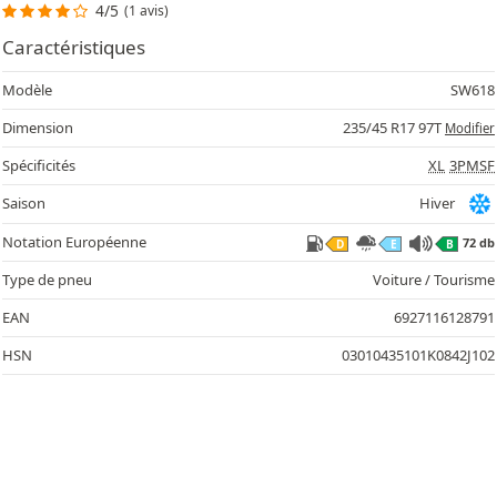
4/5
(1 avis)
Caractéristiques
Modèle
SW618
Dimension
235/45 R17 97T
Modifier
Spécificités
XL
3PMSF
Saison
Hiver
Notation Européenne
72 db
D
E
B
Type de pneu
Voiture / Tourisme
EAN
6927116128791
HSN
03010435101K0842J102