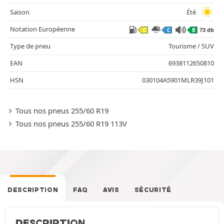
Saison
Été
Notation Européenne
73 db
C
C
B
Type de pneu
Tourisme / SUV
EAN
6938112650810
HSN
030104A5901MLR39J101
Tous nos pneus 255/60 R19
Tous nos pneus 255/60 R19 113V
DESCRIPTION
FAQ
AVIS
SÉCURITÉ
DESCRIPTION