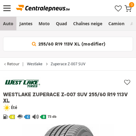
Auto
Jantes
Moto
Quad
Chaînes neige
Camion
Ag
255/60 R19 113V XL (modifier)
Retour
Westlake
Zuperace Z-007 SUV
WESTLAKE ZUPERACE Z-007 SUV
255/60 R19 113V
XL
Été
73 db
C
C
B