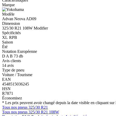
Caractéristiques
Marque
Modèle
Advan Neova AD09
Dimension
325/30 R21 108W
Modifier
Spécificités
XL
RPB
Saison
Été
Notation Européenne
D
A
B
73 db
Avis clients
14 avis
Type de pneu
Voiture / Tourisme
EAN
4548515036245
HSN
R7871
Économisez
* Les prix peuvent avoir changé depuis la date visible en cliquant sur l
Tous nos pneus 325/30 R21
Tous nos pneus 325/30 R21 108W