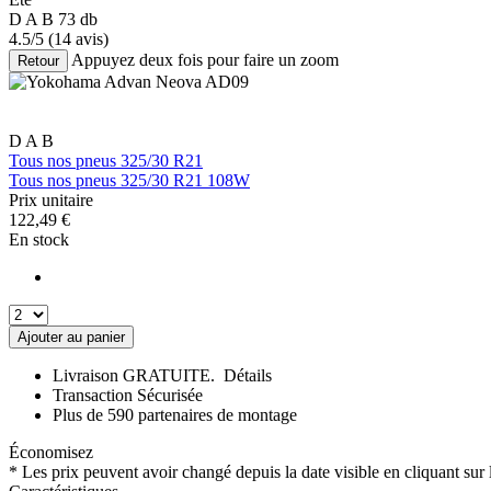
D
A
B
73 db
4.5/5
(14 avis)
Appuyez deux fois pour faire un zoom
Retour
D
A
B
Tous nos pneus 325/30 R21
Tous nos pneus 325/30 R21 108W
Prix unitaire
122,49
€
En stock
Ajouter au panier
Livraison GRATUITE.
Détails
Transaction Sécurisée
Plus de 590 partenaires de montage
Économisez
* Les prix peuvent avoir changé depuis la date visible en cliquant sur l