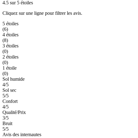
4.5 sur 5 étoiles
Cliquez sur une ligne pour filtrer les avis.
5 étoiles
(6)
4 étoiles
(8)
3 étoiles
(0)
2 étoiles
(0)
1 étoile
(0)
Sol humide
4/5
Sol sec
5/5
Confort
4/5
Qualité/Prix
3/5
Bruit
5/5
Avis des internautes