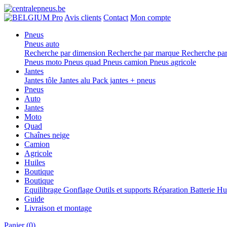
Pro
Avis clients
Contact
Mon compte
Pneus
Pneus auto
Recherche par dimension
Recherche par marque
Recherche par
Pneus moto
Pneus quad
Pneus camion
Pneus agricole
Jantes
Jantes tôle
Jantes alu
Pack jantes + pneus
Pneus
Auto
Jantes
Moto
Quad
Chaînes neige
Camion
Agricole
Huiles
Boutique
Boutique
Equilibrage
Gonflage
Outils et supports
Réparation
Batterie
Hu
Guide
Livraison et montage
Panier
(0)