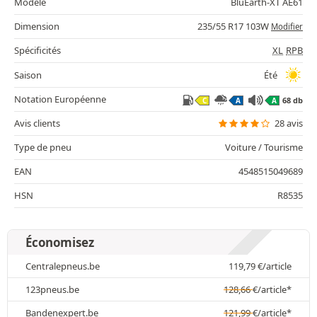
Modèle
BluEarth-XT AE61
Dimension
235/55 R17 103W
Modifier
Spécificités
XL
RPB
Saison
Été
Notation Européenne
68 db
C
A
A
Avis clients
28 avis
Type de pneu
Voiture / Tourisme
EAN
4548515049689
HSN
R8535
Économisez
Centralepneus.be
119,79
€
/article
123pneus.be
128,66
€
/article*
Bandenexpert.be
121,99
€
/article*