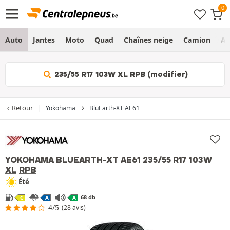
Auto
Jantes
Moto
Quad
Chaînes neige
Camion
Ag
235/55 R17 103W XL RPB (modifier)
Retour
Yokohama
BluEarth-XT AE61
YOKOHAMA BLUEARTH-XT AE61
235/55 R17 103W
XL
RPB
Été
68 db
C
A
A
4/5
(28 avis)