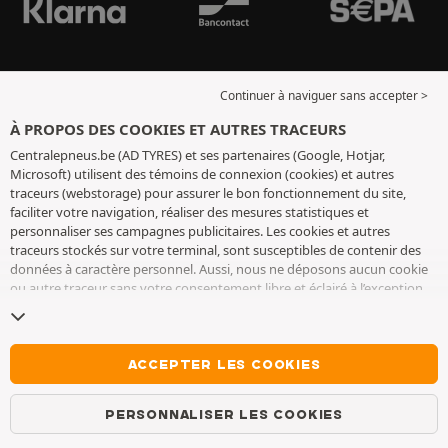
Continuer à naviguer sans accepter >
À PROPOS DES COOKIES ET AUTRES TRACEURS
Centralepneus.be (AD TYRES) et ses partenaires (Google, Hotjar,
Microsoft) utilisent des témoins de connexion (cookies) et autres
traceurs (webstorage) pour assurer le bon fonctionnement du site,
faciliter votre navigation, réaliser des mesures statistiques et
personnaliser ses campagnes publicitaires. Les cookies et autres
traceurs stockés sur votre terminal, sont susceptibles de contenir des
données à caractère personnel. Aussi, nous ne déposons aucun cookie
ou autre traceur sans votre consentement libre et éclairé à l’exception
de ceux indispensables pour le fonctionnement du site. Nous
conservons votre choix pendant 6 mois. Vous pouvez retirer votre
consentement à tout moment en vous rendant sur la
page cookies et
autres traceurs
. Vous pouvez choisir de continuer à naviguer sans
ACCEPTER LES COOKIES
accepter le dépôt de cookies ou autres traceurs. Le refus ne fait pas
obstacle à l’accès aux services AD TYRES. Pour plus d’informations, nous
PERSONNALISER LES COOKIES
vous invitons à consulter
la page cookies et autres traceurs
.