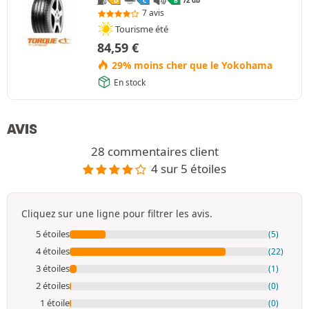
72 db
D
C
B
7 avis
Tourisme été
84,59
€
29% moins cher que le Yokohama
En stock
AVIS
28 commentaires client
4 sur 5 étoiles
Cliquez sur une ligne pour filtrer les avis.
5 étoiles
(5)
4 étoiles
(22)
3 étoiles
(1)
2 étoiles
(0)
1 étoile
(0)