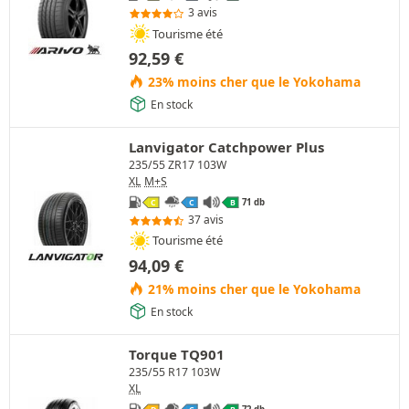
3 avis
Tourisme été
92,59
€
23% moins cher que le Yokohama
En stock
Lanvigator Catchpower Plus
235/55 ZR17 103W
XL
M+S
71 db
C
C
B
37 avis
Tourisme été
94,09
€
21% moins cher que le Yokohama
En stock
Torque TQ901
235/55 R17 103W
XL