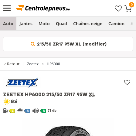
Auto
Jantes
Moto
Quad
Chaînes neige
Camion
Ag
215/50 ZR17 95W XL (modifier)
Retour
Zeetex
HP6000
ZEETEX HP6000
215/50 ZR17 95W
XL
Été
71 db
C
B
B