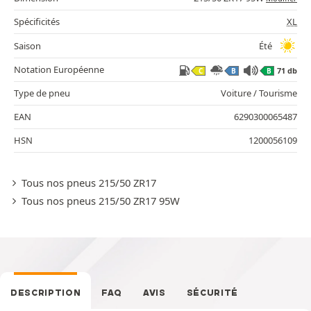
Spécificités
XL
Saison
Été
Notation Européenne
71 db
C
B
B
Type de pneu
Voiture / Tourisme
EAN
6290300065487
HSN
1200056109
Tous nos pneus 215/50 ZR17
Tous nos pneus 215/50 ZR17 95W
DESCRIPTION
FAQ
AVIS
SÉCURITÉ