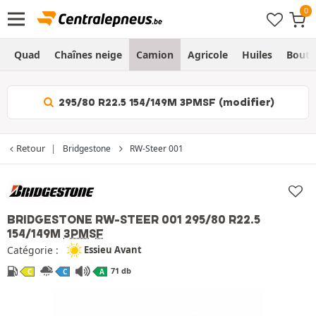
Quad
Chaînes neige
Camion
Agricole
Huiles
Bouti
295/80 R22.5 154/149M 3PMSF (modifier)
Retour
Bridgestone
RW-Steer 001
BRIDGESTONE RW-STEER 001
295/80 R22.5
154/149M
3PMSF
Catégorie :
Essieu Avant
71 db
C
C
A