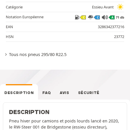
Catégorie
Essieu Avant
Notation Européenne
71 db
C
C
A
EAN
3286342377216
HSN
23772
Tous nos pneus 295/80 R22.5
DESCRIPTION
FAQ
AVIS
SÉCURITÉ
DESCRIPTION
Pneu hiver pour camions et poids lourds lancé en 2020,
le RW-Steer 001 de Bridgestone (essieu directeur),