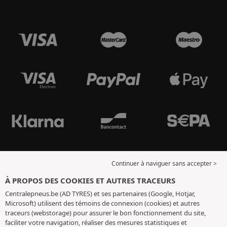
Continuer à naviguer sans accepter >
À PROPOS DES COOKIES ET AUTRES TRACEURS
Centralepneus.be (AD TYRES) et ses partenaires (Google, Hotjar,
Microsoft) utilisent des témoins de connexion (cookies) et autres
traceurs (webstorage) pour assurer le bon fonctionnement du site,
faciliter votre navigation, réaliser des mesures statistiques et