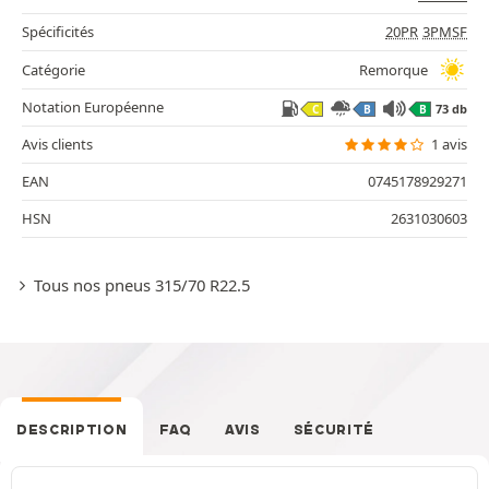
Spécificités
20PR
3PMSF
Catégorie
Remorque
Notation Européenne
73 db
C
B
B
Avis clients
1 avis
EAN
0745178929271
HSN
2631030603
Tous nos pneus 315/70 R22.5
DESCRIPTION
FAQ
AVIS
SÉCURITÉ