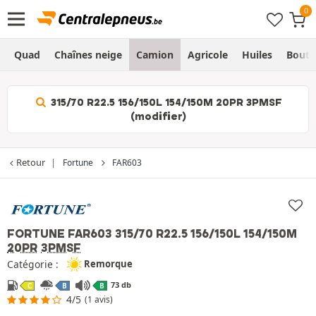
Quad
Chaînes neige
Camion
Agricole
Huiles
Bouti
315/70 R22.5 156/150L 154/150M 20PR 3PMSF
(modifier)
Retour
Fortune
FAR603
FORTUNE FAR603
315/70 R22.5 156/150L 154/150M
20PR
3PMSF
Catégorie :
Remorque
73 db
C
B
B
4/5
(1 avis)