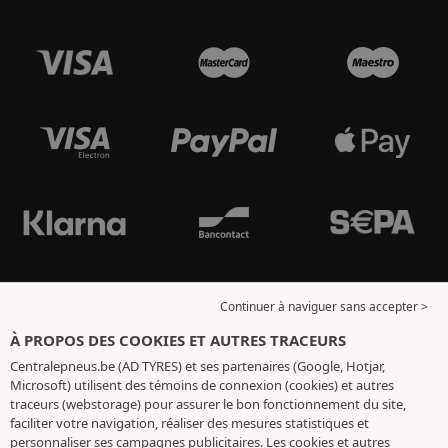
Continuer à naviguer sans accepter >
À PROPOS DES COOKIES ET AUTRES TRACEURS
Centralepneus.be (AD TYRES) et ses partenaires (Google, Hotjar,
Microsoft) utilisent des témoins de connexion (cookies) et autres
traceurs (webstorage) pour assurer le bon fonctionnement du site,
faciliter votre navigation, réaliser des mesures statistiques et
personnaliser ses campagnes publicitaires. Les cookies et autres