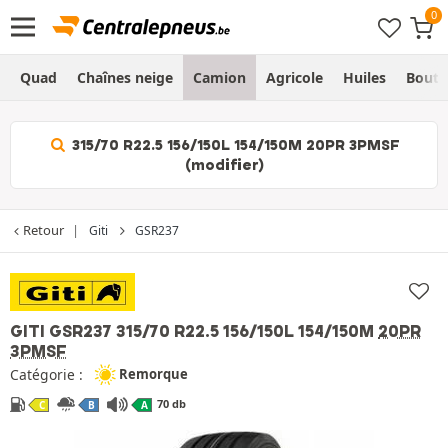
Quad
Chaînes neige
Camion
Agricole
Huiles
Bouti
315/70 R22.5 156/150L 154/150M 20PR 3PMSF
(modifier)
Retour
Giti
GSR237
GITI GSR237
315/70 R22.5 156/150L 154/150M
20PR
3PMSF
Catégorie :
Remorque
70 db
C
B
A