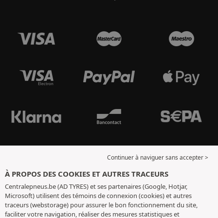
Continuer à naviguer sans accepter >
À PROPOS DES COOKIES ET AUTRES TRACEURS
Centralepneus.be (AD TYRES) et ses partenaires (Google, Hotjar,
Microsoft) utilisent des témoins de connexion (cookies) et autres
traceurs (webstorage) pour assurer le bon fonctionnement du site,
faciliter votre navigation, réaliser des mesures statistiques et