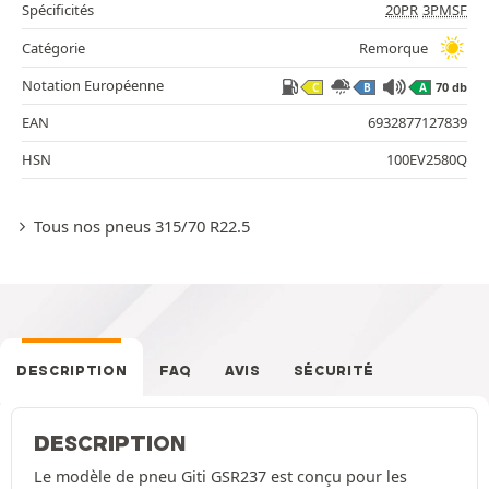
Spécificités
20PR
3PMSF
Catégorie
Remorque
Notation Européenne
70 db
C
B
A
EAN
6932877127839
HSN
100EV2580Q
Tous nos pneus 315/70 R22.5
DESCRIPTION
FAQ
AVIS
SÉCURITÉ
DESCRIPTION
Le modèle de pneu Giti GSR237 est conçu pour les