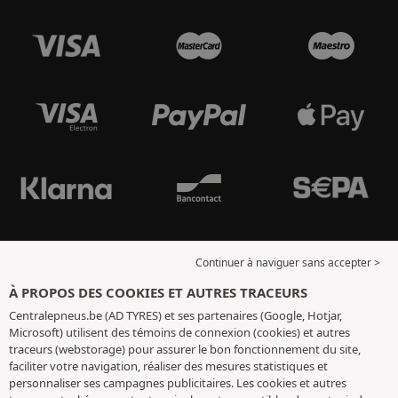
Continuer à naviguer sans accepter >
À PROPOS DES COOKIES ET AUTRES TRACEURS
Centralepneus.be (AD TYRES) et ses partenaires (Google, Hotjar,
Microsoft) utilisent des témoins de connexion (cookies) et autres
traceurs (webstorage) pour assurer le bon fonctionnement du site,
faciliter votre navigation, réaliser des mesures statistiques et
personnaliser ses campagnes publicitaires. Les cookies et autres