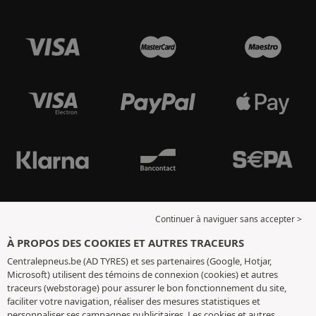
Continuer à naviguer sans accepter >
À PROPOS DES COOKIES ET AUTRES TRACEURS
Centralepneus.be (AD TYRES) et ses partenaires (Google, Hotjar,
Microsoft) utilisent des témoins de connexion (cookies) et autres
traceurs (webstorage) pour assurer le bon fonctionnement du site,
faciliter votre navigation, réaliser des mesures statistiques et
personnaliser ses campagnes publicitaires. Les cookies et autres