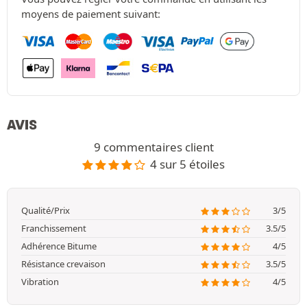
moyens de paiement suivant:
AVIS
9 commentaires client
4 sur 5 étoiles
Qualité/Prix
3/5
Franchissement
3.5/5
Adhérence Bitume
4/5
Résistance crevaison
3.5/5
Vibration
4/5