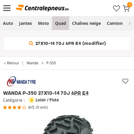
Auto
Jantes
Moto
Quad
Chaînes neige
Camion
Ag
27X10-14 70J 6PR E4 (modifier)
Retour
Wanda
P-350
WANDA P-350
27X10-14 70J
6PR
E4
Catégorie :
Loisir / Piste
4/5
(9 avis)