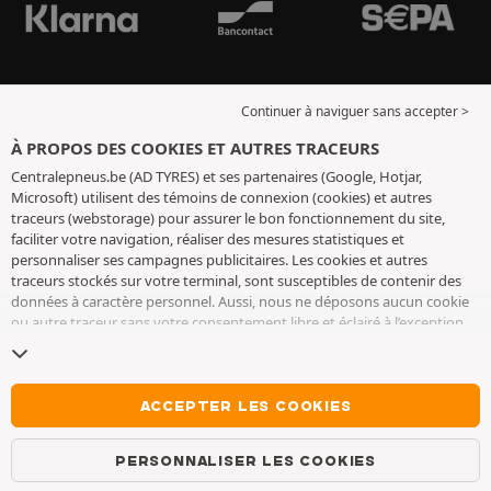
Continuer à naviguer sans accepter >
À PROPOS DES COOKIES ET AUTRES TRACEURS
Centralepneus.be (AD TYRES) et ses partenaires (Google, Hotjar,
Microsoft) utilisent des témoins de connexion (cookies) et autres
traceurs (webstorage) pour assurer le bon fonctionnement du site,
faciliter votre navigation, réaliser des mesures statistiques et
personnaliser ses campagnes publicitaires. Les cookies et autres
traceurs stockés sur votre terminal, sont susceptibles de contenir des
données à caractère personnel. Aussi, nous ne déposons aucun cookie
ou autre traceur sans votre consentement libre et éclairé à l’exception
de ceux indispensables pour le fonctionnement du site. Nous
conservons votre choix pendant 6 mois. Vous pouvez retirer votre
consentement à tout moment en vous rendant sur la
page cookies et
autres traceurs
. Vous pouvez choisir de continuer à naviguer sans
ACCEPTER LES COOKIES
accepter le dépôt de cookies ou autres traceurs. Le refus ne fait pas
obstacle à l’accès aux services AD TYRES. Pour plus d’informations, nous
PERSONNALISER LES COOKIES
vous invitons à consulter
la page cookies et autres traceurs
.