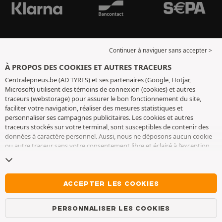
Continuer à naviguer sans accepter >
À PROPOS DES COOKIES ET AUTRES TRACEURS
Centralepneus.be (AD TYRES) et ses partenaires (Google, Hotjar,
Microsoft) utilisent des témoins de connexion (cookies) et autres
traceurs (webstorage) pour assurer le bon fonctionnement du site,
faciliter votre navigation, réaliser des mesures statistiques et
personnaliser ses campagnes publicitaires. Les cookies et autres
traceurs stockés sur votre terminal, sont susceptibles de contenir des
données à caractère personnel. Aussi, nous ne déposons aucun cookie
ou autre traceur sans votre consentement libre et éclairé à l’exception
de ceux indispensables pour le fonctionnement du site. Nous
conservons votre choix pendant 6 mois. Vous pouvez retirer votre
consentement à tout moment en vous rendant sur la
page cookies et
autres traceurs
. Vous pouvez choisir de continuer à naviguer sans
ACCEPTER LES COOKIES
accepter le dépôt de cookies ou autres traceurs. Le refus ne fait pas
obstacle à l’accès aux services AD TYRES. Pour plus d’informations, nous
PERSONNALISER LES COOKIES
vous invitons à consulter
la page cookies et autres traceurs
.