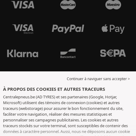
Continuer à naviguer sans accepter >
À PROPOS DES COOKIES ET AUTRES TRACEURS
Centralepneus.be (AD TYRES) et ses partenaires (Google, Hotjar,
Microsoft) utilisent des témoins de connexion (cookies) et autres
traceurs (webstorage) pour assurer le bon fonctionnement du site,
faciliter votre navigation, réaliser des mesures statistiques et
personnaliser ses campagnes publicitaires. Les cookies et autres
traceurs stockés sur votre terminal, sont susceptibles de contenir des
données à caractère personnel. Aussi, nous ne déposons aucun cookie