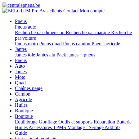
Pro
Avis clients
Contact
Mon compte
Pneus
Pneus auto
Recherche par dimension
Recherche par marque
Recherche
par voiture
Pneus moto
Pneus quad
Pneus camion
Pneus agricole
Jantes
Jantes tôle
Jantes alu
Pack jantes + pneus
Pneus
Auto
Jantes
Moto
Quad
Chaînes neige
Camion
Agricole
Huiles
Boutique
Boutique
Equilibrage
Gonflage
Outils et supports
Réparation
Batterie
Huiles
Accessoires
TPMS
Montage - Serrage
Additifs
Guide
Livraison et montage