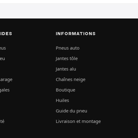
PIDES
INFORMATIONS
eus
Pneus auto
neu
Jantes tôle
Jantes alu
garage
Chaînes neige
gales
Boutique
Huiles
Guide du pneu
ité
Livraison et montage