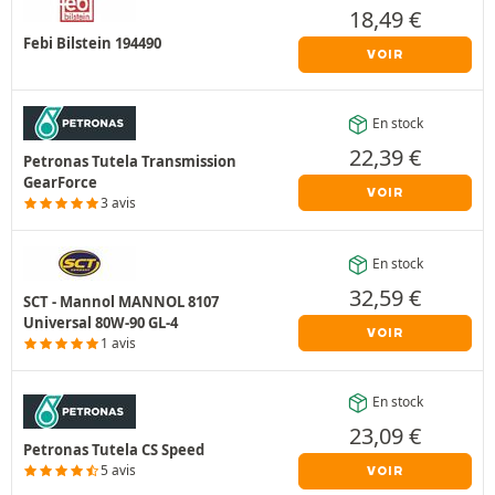
18,49
€
Febi Bilstein 194490
VOIR
En stock
22,39
€
Petronas Tutela Transmission
GearForce
VOIR
3 avis
En stock
32,59
€
SCT - Mannol MANNOL 8107
Universal 80W-90 GL-4
VOIR
1 avis
En stock
23,09
€
Petronas Tutela CS Speed
5 avis
VOIR