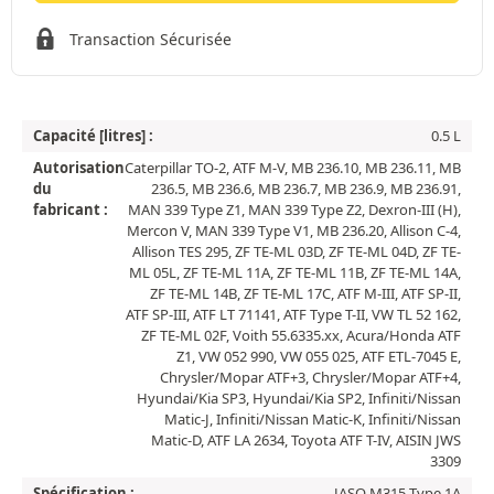
Transaction Sécurisée
Capacité [litres] :
0.5 L
Autorisation
Caterpillar TO-2, ATF M-V, MB 236.10, MB 236.11, MB
du
236.5, MB 236.6, MB 236.7, MB 236.9, MB 236.91,
fabricant :
MAN 339 Type Z1, MAN 339 Type Z2, Dexron-III (H),
Mercon V, MAN 339 Type V1, MB 236.20, Allison C-4,
Allison TES 295, ZF TE-ML 03D, ZF TE-ML 04D, ZF TE-
ML 05L, ZF TE-ML 11A, ZF TE-ML 11B, ZF TE-ML 14A,
ZF TE-ML 14B, ZF TE-ML 17C, ATF M-III, ATF SP-II,
ATF SP-III, ATF LT 71141, ATF Type T-II, VW TL 52 162,
ZF TE-ML 02F, Voith 55.6335.xx, Acura/Honda ATF
Z1, VW 052 990, VW 055 025, ATF ETL-7045 E,
Chrysler/Mopar ATF+3, Chrysler/Mopar ATF+4,
Hyundai/Kia SP3, Hyundai/Kia SP2, Infiniti/Nissan
Matic-J, Infiniti/Nissan Matic-K, Infiniti/Nissan
Matic-D, ATF LA 2634, Toyota ATF T-IV, AISIN JWS
3309
Spécification :
JASO M315 Type 1A