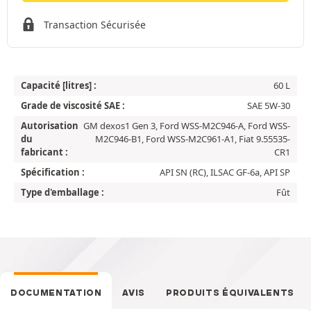
Transaction Sécurisée
Capacité [litres] :
60 L
Grade de viscosité SAE :
SAE 5W-30
Autorisation
GM dexos1 Gen 3, Ford WSS-M2C946-A, Ford WSS-
du
M2C946-B1, Ford WSS-M2C961-A1, Fiat 9.55535-
fabricant :
CR1
Spécification :
API SN (RC), ILSAC GF-6a, API SP
Type d'emballage :
Fût
DOCUMENTATION
AVIS
PRODUITS ÉQUIVALENTS