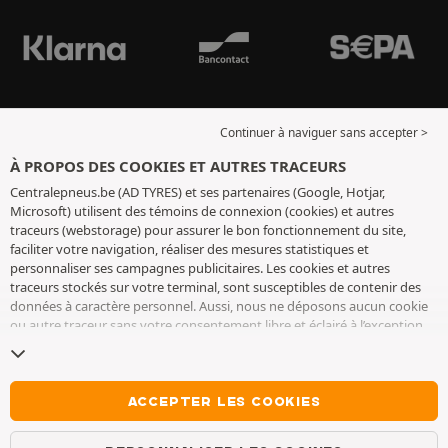
Continuer à naviguer sans accepter >
À PROPOS DES COOKIES ET AUTRES TRACEURS
Centralepneus.be (AD TYRES) et ses partenaires (Google, Hotjar,
Microsoft) utilisent des témoins de connexion (cookies) et autres
traceurs (webstorage) pour assurer le bon fonctionnement du site,
faciliter votre navigation, réaliser des mesures statistiques et
personnaliser ses campagnes publicitaires. Les cookies et autres
traceurs stockés sur votre terminal, sont susceptibles de contenir des
données à caractère personnel. Aussi, nous ne déposons aucun cookie
ou autre traceur sans votre consentement libre et éclairé à l’exception
de ceux indispensables pour le fonctionnement du site. Nous
conservons votre choix pendant 6 mois. Vous pouvez retirer votre
consentement à tout moment en vous rendant sur la
page cookies et
autres traceurs
. Vous pouvez choisir de continuer à naviguer sans
ACCEPTER LES COOKIES
accepter le dépôt de cookies ou autres traceurs. Le refus ne fait pas
obstacle à l’accès aux services AD TYRES. Pour plus d’informations, nous