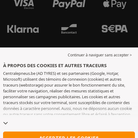
Continuer à naviguer sans accepter >
À PROPOS DES COOKIES ET AUTRES TRACEURS
Centralepneus.be (AD TYRES) et ses partenaires (Google, Hotjar,
Microsoft) utilisent des témoins de connexion (cookies) et autres
traceurs (webstorage) pour assurer le bon fonctionnement du site,
faciliter votre navigation, réaliser des mesures statistiques et
personnaliser ses campagnes publicitaires. Les cookies et autres
traceurs stockés sur votre terminal, sont susceptibles de contenir des
données à caractère personnel. Aussi, nous ne déposons aucun cookie
ou autre traceur sans votre consentement libre et éclairé à l’exception
de ceux indispensables pour le fonctionnement du site. Nous
conservons votre choix pendant 6 mois. Vous pouvez retirer votre
consentement à tout moment en vous rendant sur la
page cookies et
autres traceurs
. Vous pouvez choisir de continuer à naviguer sans
ACCEPTER LES COOKIES