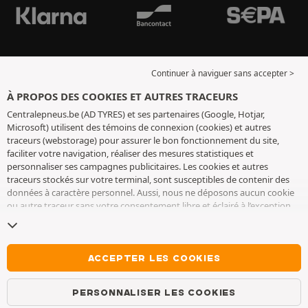
Continuer à naviguer sans accepter >
À PROPOS DES COOKIES ET AUTRES TRACEURS
Centralepneus.be (AD TYRES) et ses partenaires (Google, Hotjar,
Microsoft) utilisent des témoins de connexion (cookies) et autres
traceurs (webstorage) pour assurer le bon fonctionnement du site,
faciliter votre navigation, réaliser des mesures statistiques et
personnaliser ses campagnes publicitaires. Les cookies et autres
traceurs stockés sur votre terminal, sont susceptibles de contenir des
données à caractère personnel. Aussi, nous ne déposons aucun cookie
ou autre traceur sans votre consentement libre et éclairé à l’exception
de ceux indispensables pour le fonctionnement du site. Nous
conservons votre choix pendant 6 mois. Vous pouvez retirer votre
consentement à tout moment en vous rendant sur la
page cookies et
autres traceurs
. Vous pouvez choisir de continuer à naviguer sans
ACCEPTER LES COOKIES
accepter le dépôt de cookies ou autres traceurs. Le refus ne fait pas
obstacle à l’accès aux services AD TYRES. Pour plus d’informations, nous
PERSONNALISER LES COOKIES
vous invitons à consulter
la page cookies et autres traceurs
.