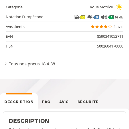
Catégorie
Roue Motrice
Notation Européenne
69 db
C
B
A
Avis clients
1 avis
EAN
8590341052711
HSN
5002604170000
Tous nos pneus 18.4-38
DESCRIPTION
FAQ
AVIS
SÉCURITÉ
DESCRIPTION