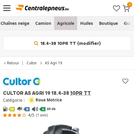
Chaînes neige
Camion
Agricole
Huiles
Boutique
Guid
18.4-38 10PR TT (modifier)
Retour
Cultor
AS Agri 19
CULTOR AS AGRI 19
18.4-38
10PR
TT
Catégorie :
Roue Motrice
69 db
C
B
A
4/5
(1 avis)