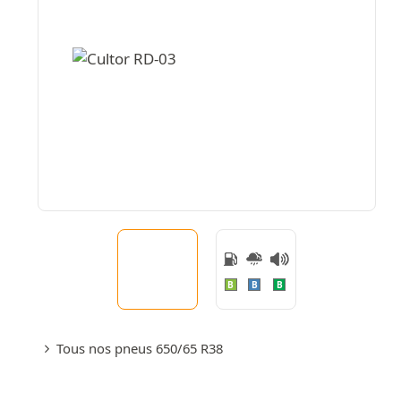
B
B
B
Tous nos pneus 650/65 R38