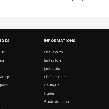
PIDES
INFORMATIONS
eus
Pneus auto
neu
Jantes tôle
Jantes alu
garage
Chaînes neige
gales
Boutique
Huiles
Guide du pneu