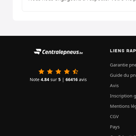
LIENS RA
Garantie pn
Guide du p
Note
4.84
sur
5
|
66416
avis
Avis
Inscription 
Mentions lé
CGV
Pays