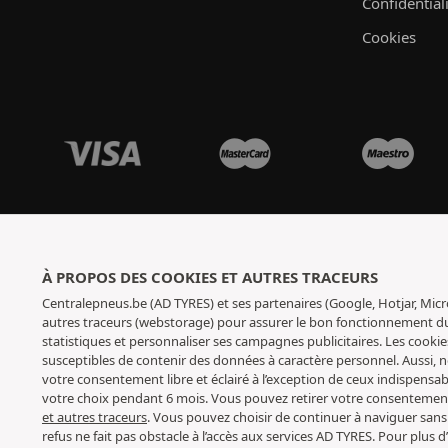
Confidential
Cookies
À PROPOS DES COOKIES ET AUTRES TRACEURS
Centralepneus.be (AD TYRES) et ses partenaires (Google, Hotjar, Micr
autres traceurs (webstorage) pour assurer le bon fonctionnement du s
statistiques et personnaliser ses campagnes publicitaires. Les cookie
susceptibles de contenir des données à caractère personnel. Aussi,
votre consentement libre et éclairé à l’exception de ceux indispens
votre choix pendant 6 mois. Vous pouvez retirer votre consenteme
et autres traceurs
. Vous pouvez choisir de continuer à naviguer sans
refus ne fait pas obstacle à l’accès aux services AD TYRES. Pour plus