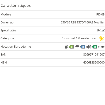
Caractéristiques
Modèle
RD-03
Dimension
650/65 R38 157D/160A8
Modifier
Spécificités
R-1W
Catégorie
Industriel / Manutention
71
Notation Européenne
71 db
B
B
B
EAN
8059971041507
HSN
4006333200000