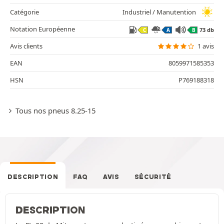
Catégorie
Industriel / Manutention
Notation Européenne
73 db
C
A
B
Avis clients
1 avis
EAN
8059971585353
HSN
P769188318
Tous nos pneus 8.25-15
DESCRIPTION
FAQ
AVIS
SÉCURITÉ
DESCRIPTION