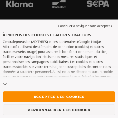
Continuer à naviguer sans accepter >
À PROPOS DES COOKIES ET AUTRES TRACEURS
Centralepneus.be (AD TYRES) et ses partenaires (Google, Hotjar,
Microsoft) utilisent des témoins de connexion (cookies) et autres
traceurs (webstorage) pour assurer le bon fonctionnement du site,
faciliter votre navigation, réaliser des mesures statistiques et
personnaliser ses campagnes publicitaires. Les cookies et autres
traceurs stockés sur votre terminal, sont susceptibles de contenir des
données à caractère personnel. Aussi, nous ne déposons aucun cookie
ou autre traceur sans votre consentement libre et éclairé à l’exception
de ceux indispensables pour le fonctionnement du site. Nous
conservons votre choix pendant 6 mois. Vous pouvez retirer votre
consentement à tout moment en vous rendant sur la
page cookies et
autres traceurs
. Vous pouvez choisir de continuer à naviguer sans
ACCEPTER LES COOKIES
accepter le dépôt de cookies ou autres traceurs. Le refus ne fait pas
obstacle à l’accès aux services AD TYRES. Pour plus d’informations, nous
PERSONNALISER LES COOKIES
vous invitons à consulter
la page cookies et autres traceurs
.