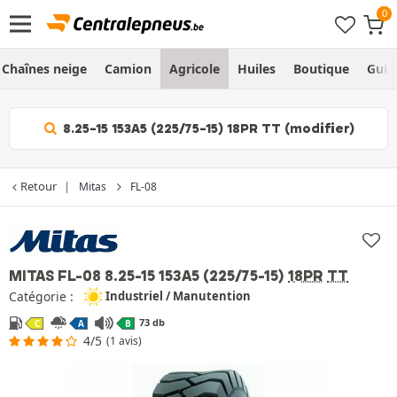
Chaînes neige
Camion
Agricole
Huiles
Boutique
Guid
8.25-15 153A5 (225/75-15) 18PR TT (modifier)
Retour
Mitas
FL-08
MITAS FL-08
8.25-15 153A5 (225/75-15)
18PR
TT
Catégorie :
Industriel / Manutention
73 db
C
A
B
4/5
(1 avis)