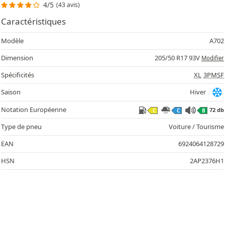
4/5
(43 avis)
Caractéristiques
Modèle
A702
Dimension
205/50 R17 93V
Modifier
Spécificités
XL
3PMSF
Saison
Hiver
Notation Européenne
72 db
C
C
B
Type de pneu
Voiture / Tourisme
EAN
6924064128729
HSN
2AP2376H1