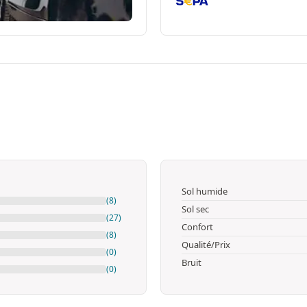
Sol humide
(8)
Sol sec
(27)
Confort
(8)
Qualité/Prix
(0)
Bruit
(0)