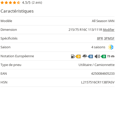
4.5/5
(2 avis)
Caractéristiques
Modèle
All Season VAN
Dimension
215/75 R16C 113/111R
Modifier
Spécificités
8PR
3PMSF
Saison
4 saisons
Notation Européenne
73 db
D
B
B
Type de pneu
Utilitaire / Camionnette
EAN
4250084605233
HSN
L2157516CR113BTASV