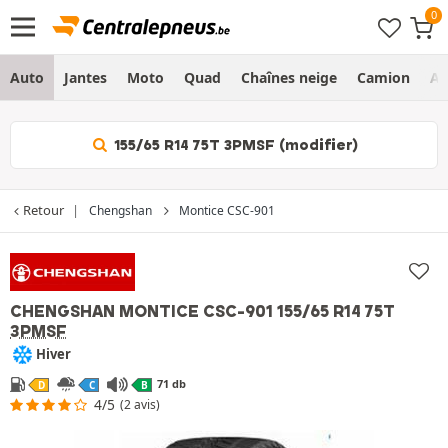
Auto
Jantes
Moto
Quad
Chaînes neige
Camion
Ag
155/65 R14 75T 3PMSF (modifier)
Retour
Chengshan
Montice CSC-901
CHENGSHAN MONTICE CSC-901
155/65 R14 75T
3PMSF
Hiver
71 db
D
C
B
4/5
(2 avis)