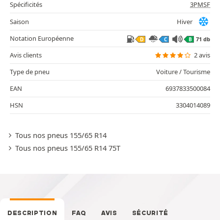
Spécificités
3PMSF
Saison
Hiver
Notation Européenne
71 db
D
C
B
Avis clients
2 avis
Type de pneu
Voiture / Tourisme
EAN
6937833500084
HSN
3304014089
Tous nos pneus 155/65 R14
Tous nos pneus 155/65 R14 75T
DESCRIPTION
FAQ
AVIS
SÉCURITÉ