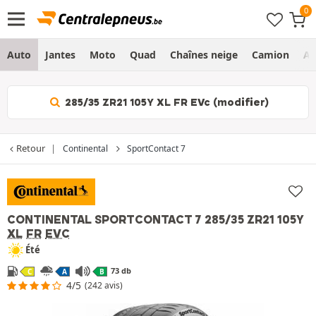
Auto
Jantes
Moto
Quad
Chaînes neige
Camion
Ag
285/35 ZR21 105Y XL FR EVc (modifier)
Retour
Continental
SportContact 7
CONTINENTAL SPORTCONTACT 7
285/35 ZR21 105Y
XL
FR
EVC
Été
73 db
C
A
B
4/5
(242 avis)