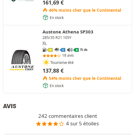
161,69
€
46% moins cher que le Continental
En stock
Austone Athena SP303
285/35 R21 105Y
XL
75 db
C
C
B
18 avis
Tourisme été
137,88
€
54% moins cher que le Continental
En stock
AVIS
242 commentaires client
4 sur 5 étoiles