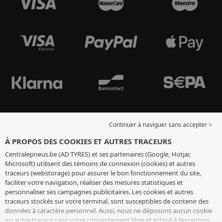
Continuer à naviguer sans accepter >
À PROPOS DES COOKIES ET AUTRES TRACEURS
Centralepneus.be (AD TYRES) et ses partenaires (Google, Hotjar,
Microsoft) utilisent des témoins de connexion (cookies) et autres
traceurs (webstorage) pour assurer le bon fonctionnement du site,
faciliter votre navigation, réaliser des mesures statistiques et
personnaliser ses campagnes publicitaires. Les cookies et autres
traceurs stockés sur votre terminal, sont susceptibles de contenir des
données à caractère personnel. Aussi, nous ne déposons aucun cookie
ou autre traceur sans votre consentement libre et éclairé à l’exception