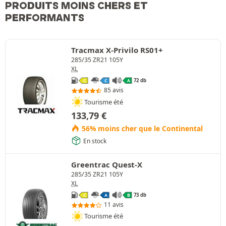
PRODUITS MOINS CHERS ET
PERFORMANTS
Tracmax X-Privilo RS01+
285/35 ZR21 105Y
XL
72 db
C
C
A
85 avis
Tourisme été
133,79
€
56% moins cher que le Continental
En stock
Greentrac Quest-X
285/35 ZR21 105Y
XL
73 db
C
A
B
11 avis
Tourisme été