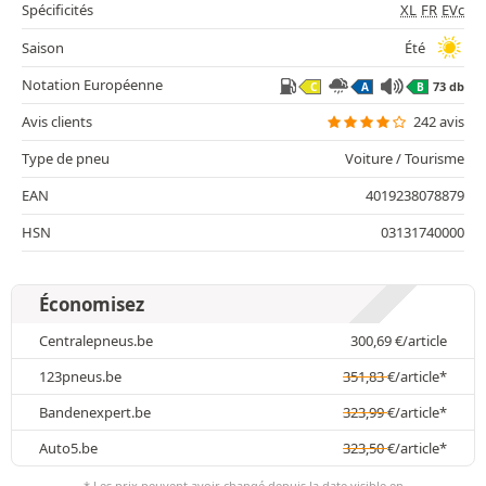
Spécificités
XL
FR
EVc
Saison
Été
Notation Européenne
73 db
C
A
B
Avis clients
242 avis
Type de pneu
Voiture / Tourisme
EAN
4019238078879
HSN
03131740000
Économisez
Centralepneus.be
300,69
€
/article
123pneus.be
351,83
€
/article*
Bandenexpert.be
323,99
€
/article*
Auto5.be
323,50
€
/article*
* Les prix peuvent avoir changé depuis la date visible en