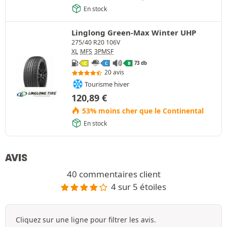
En stock
Linglong Green-Max Winter UHP
275/40 R20 106V
XL
MFS
3PMSF
73 db
C
C
B
20 avis
Tourisme hiver
120,89
€
53% moins cher que le Continental
En stock
AVIS
40 commentaires client
4 sur 5 étoiles
Cliquez sur une ligne pour filtrer les avis.