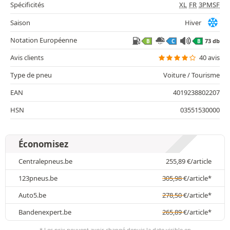
Spécificités
XL
FR
3PMSF
Saison
Hiver
Notation Européenne
73 db
B
C
B
Avis clients
40 avis
Type de pneu
Voiture / Tourisme
EAN
4019238802207
HSN
03551530000
Économisez
Centralepneus.be
255,89
€
/article
123pneus.be
305,98
€
/article*
Auto5.be
278,50
€
/article*
Bandenexpert.be
265,89
€
/article*
* Les prix peuvent avoir changé depuis la date visible en