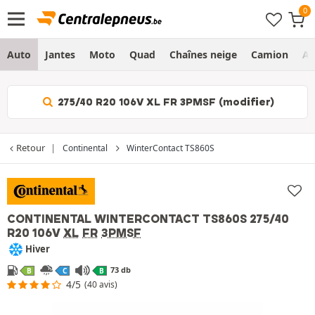
Auto
Jantes
Moto
Quad
Chaînes neige
Camion
Ag
275/40 R20 106V XL FR 3PMSF (modifier)
Retour
Continental
WinterContact TS860S
CONTINENTAL WINTERCONTACT TS860S
275/40
R20 106V
XL
FR
3PMSF
Hiver
73 db
B
C
B
4/5
(40 avis)