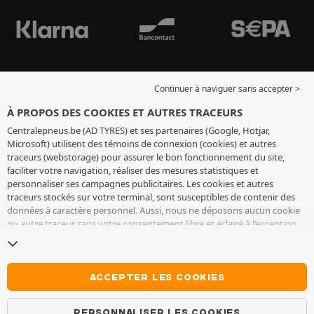
Continuer à naviguer sans accepter >
À PROPOS DES COOKIES ET AUTRES TRACEURS
Centralepneus.be (AD TYRES) et ses partenaires (Google, Hotjar,
Microsoft) utilisent des témoins de connexion (cookies) et autres
traceurs (webstorage) pour assurer le bon fonctionnement du site,
faciliter votre navigation, réaliser des mesures statistiques et
personnaliser ses campagnes publicitaires. Les cookies et autres
traceurs stockés sur votre terminal, sont susceptibles de contenir des
données à caractère personnel. Aussi, nous ne déposons aucun cookie
ou autre traceur sans votre consentement libre et éclairé à l’exception
de ceux indispensables pour le fonctionnement du site. Nous
conservons votre choix pendant 6 mois. Vous pouvez retirer votre
consentement à tout moment en vous rendant sur la
page cookies et
autres traceurs
. Vous pouvez choisir de continuer à naviguer sans
ACCEPTER LES COOKIES
accepter le dépôt de cookies ou autres traceurs. Le refus ne fait pas
obstacle à l’accès aux services AD TYRES. Pour plus d’informations, nous
PERSONNALISER LES COOKIES