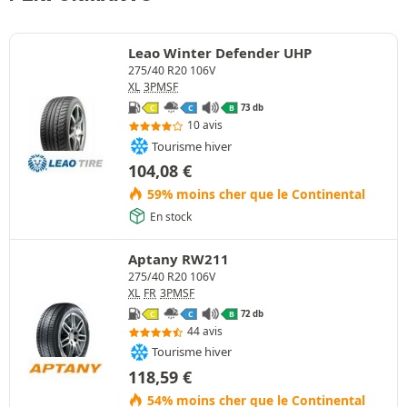
Leao Winter Defender UHP
275/40 R20 106V
XL
3PMSF
73 db
C
C
B
10 avis
Tourisme hiver
104,08
€
59% moins cher que le Continental
En stock
Aptany RW211
275/40 R20 106V
XL
FR
3PMSF
72 db
C
C
B
44 avis
Tourisme hiver
118,59
€
54% moins cher que le Continental