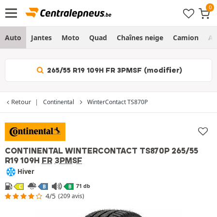
Auto
Jantes
Moto
Quad
Chaînes neige
Camion
Ag
265/55 R19 109H FR 3PMSF (modifier)
Retour
Continental
WinterContact TS870P
CONTINENTAL WINTERCONTACT TS870P
265/55
R19 109H
FR
3PMSF
Hiver
71 db
C
B
B
4/5
(209 avis)