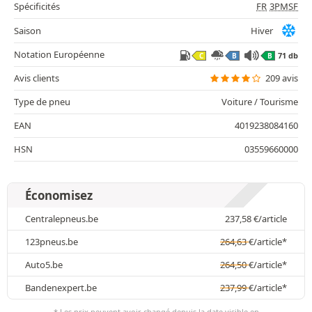
Spécificités
FR
3PMSF
Saison
Hiver
Notation Européenne
71 db
C
B
B
Avis clients
209 avis
Type de pneu
Voiture / Tourisme
EAN
4019238084160
HSN
03559660000
Économisez
Centralepneus.be
237,58
€
/article
123pneus.be
264,63
€
/article*
Auto5.be
264,50
€
/article*
Bandenexpert.be
237,99
€
/article*
* Les prix peuvent avoir changé depuis la date visible en