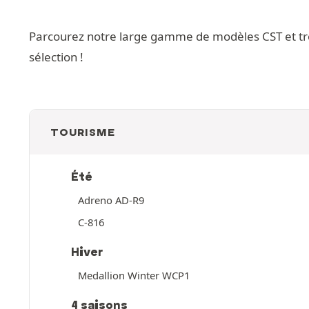
Parcourez notre large gamme de modèles CST et trouv
sélection !
TOURISME
Été
Adreno AD-R9
C-816
Hiver
Medallion Winter WCP1
4 saisons