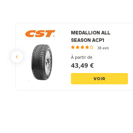
M
MEDALLION ALL
SEASON ACP1
38 avis
À partir de
43,49
€
VOIR