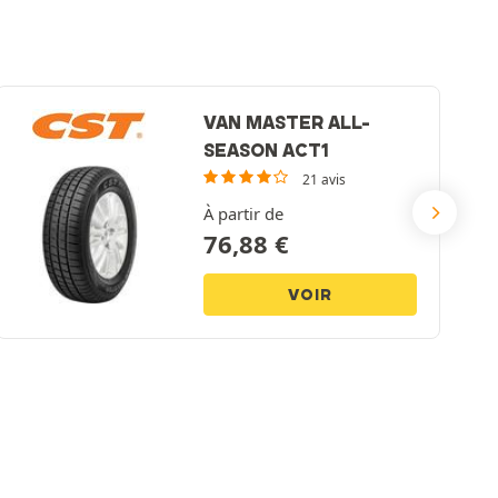
VAN MASTER ALL-
SEASON ACT1
21 avis
À partir de
76,88
€
VOIR