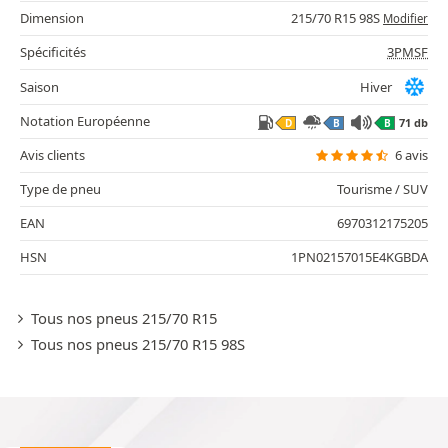
Dimension
215/70 R15 98S
Modifier
Spécificités
3PMSF
Saison
Hiver
Notation Européenne
71 db
D
B
B
Avis clients
6 avis
Type de pneu
Tourisme / SUV
EAN
6970312175205
HSN
1PN02157015E4KGBDA
Tous nos pneus 215/70 R15
Tous nos pneus 215/70 R15 98S