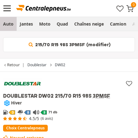
Auto
Jantes
Moto
Quad
Chaînes neige
Camion
Ag
215/70 R15 98S 3PMSF (modifier)
Retour
Doublestar
DW02
« Choix Centralepneus »
DOUBLESTAR DW02
215/70 R15 98S
3PMSF
Hiver
71 db
D
B
B
4.5/5
(6 avis)
Choix Centralepneus
Nouvel arrivage