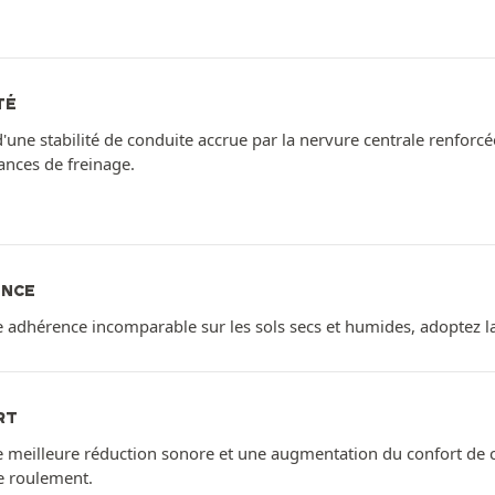
TÉ
'une stabilité de conduite accrue par la nervure centrale renforcée
nces de freinage.
ENCE
 adhérence incomparable sur les sols secs et humides, adoptez la
RT
 meilleure réduction sonore et une augmentation du confort de c
e roulement.