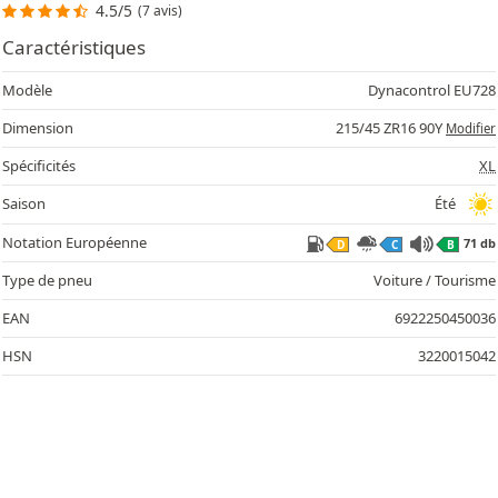
4.5/5
(7 avis)
Caractéristiques
Modèle
Dynacontrol EU728
Dimension
215/45 ZR16 90Y
Modifier
Spécificités
XL
Saison
Été
Notation Européenne
71 db
D
C
B
Type de pneu
Voiture / Tourisme
EAN
6922250450036
HSN
3220015042