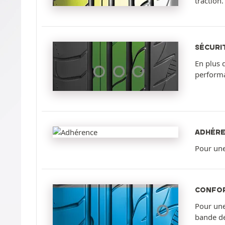
traction.
SÉCURI
En plus d
performa
ADHÉR
Pour une
CONFO
Pour une
bande d