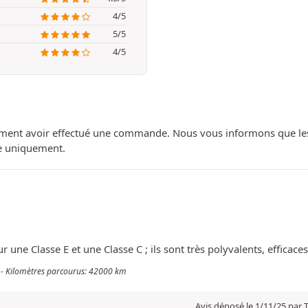
4/5
5/5
4/5
ment avoir effectué une commande. Nous vous informons que les avi
ue uniquement.
ur une Classe E et une Classe C ; ils sont très polyvalents, efficac
i - Kilomètres parcourus: 42000 km
Avis déposé le 1/11/25 par 