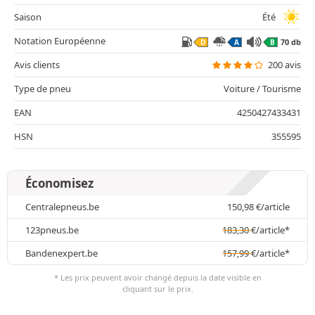
Saison
Été
Notation Européenne
70 db
D
A
B
Avis clients
200 avis
Type de pneu
Voiture / Tourisme
EAN
4250427433431
HSN
355595
Économisez
Centralepneus.be
150,98
€
/article
123pneus.be
183,30
€
/article*
Bandenexpert.be
157,99
€
/article*
* Les prix peuvent avoir changé depuis la date visible en
cliquant sur le prix.