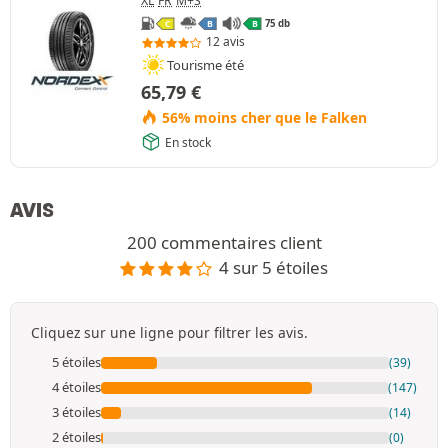
XL
FR
M+S
75 db
C
B
B
12 avis
Tourisme été
65,79
€
56% moins cher que le Falken
En stock
AVIS
200 commentaires client
4 sur 5 étoiles
Cliquez sur une ligne pour filtrer les avis.
5 étoiles
(39)
4 étoiles
(147)
3 étoiles
(14)
2 étoiles
(0)