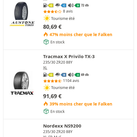
72 db
C
C
B
8 avis
Tourisme été
80,69
€
47% moins cher que le Falken
En stock
Tracmax X Privilo TX-3
235/30 ZR20 88Y
XL
69 db
C
B
A
1104 avis
Tourisme été
91,69
€
39% moins cher que le Falken
En stock
Nordexx NS9200
235/30 ZR20 88Y