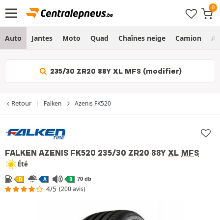
Auto
Jantes
Moto
Quad
Chaînes neige
Camion
Ag
235/30 ZR20 88Y XL MFS (modifier)
Retour
Falken
Azenis FK520
FALKEN AZENIS FK520
235/30 ZR20 88Y
XL
MFS
Été
70 db
D
A
B
4/5
(200 avis)