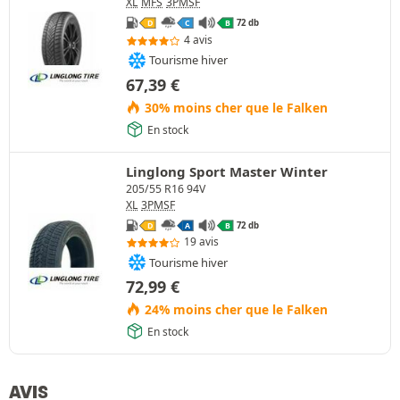
XL
MFS
3PMSF
72 db
D
C
B
4 avis
Tourisme hiver
67,39
€
30% moins cher que le Falken
En stock
Linglong Sport Master Winter
205/55 R16 94V
XL
3PMSF
72 db
D
A
B
19 avis
Tourisme hiver
72,99
€
24% moins cher que le Falken
En stock
AVIS