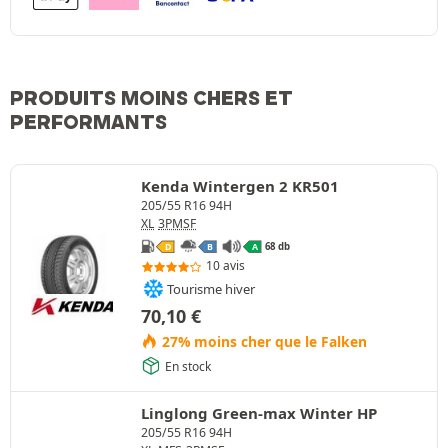
PRODUITS MOINS CHERS ET
PERFORMANTS
Kenda Wintergen 2 KR501
205/55 R16 94H
XL
3PMSF
68 db
D
B
A
10 avis
Tourisme hiver
70,10
€
27% moins cher que le Falken
En stock
Linglong Green-max Winter HP
205/55 R16 94H