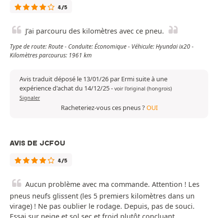
4/5
J’ai parcouru des kilomètres avec ce pneu.
Type de route: Route - Conduite: Économique - Véhicule: Hyundai ix20 -
Kilomètres parcourus: 1961 km
Avis traduit déposé le 13/01/26 par Ermi suite à une
expérience d'achat du 14/12/25
-
voir l'original (hongrois)
Signaler
Racheteriez-vous ces pneus ?
OUI
AVIS DE JCFOU
4/5
Aucun problème avec ma commande. Attention ! Les
pneus neufs glissent (les 5 premiers kilomètres dans un
virage) ! Ne pas oublier le rodage. Depuis, pas de souci.
Essai sur neige et sol sec et froid plutôt concluant