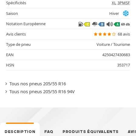
Spécificités
XL
3PMSF
Saison
Hiver
Notation Européenne
69 db
C
B
A
Avis clients
68 avis
Type de pneu
Voiture / Tourisme
EAN
4250427430683
HSN
353717
Tous nos pneus 205/55 R16
Tous nos pneus 205/55 R16 94V
DESCRIPTION
FAQ
PRODUITS ÉQUIVALENTS
AVI