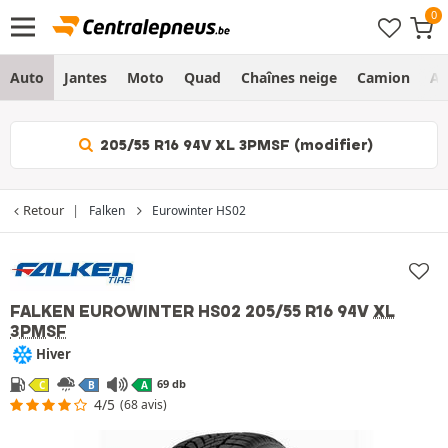
Auto
Jantes
Moto
Quad
Chaînes neige
Camion
Ag
205/55 R16 94V XL 3PMSF (modifier)
Retour
Falken
Eurowinter HS02
FALKEN EUROWINTER HS02
205/55 R16 94V
XL
3PMSF
Hiver
69 db
C
B
A
4/5
(68 avis)