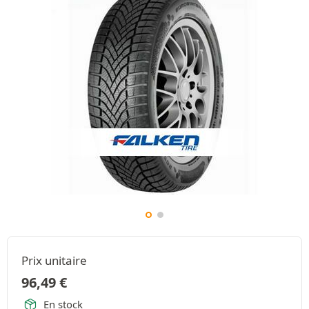
Prix unitaire
96,49
€
En stock