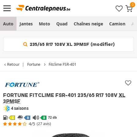
Auto
Jantes
Moto
Quad
Chaînes neige
Camion
Ag
235/65 R17 108V XL 3PMSF (modifier)
Retour
Fortune
Fitclime FSR-401
FORTUNE FITCLIME FSR-401
235/65 R17 108V
XL
3PMSF
4 saisons
72 db
C
B
B
4/5
(27 avis)