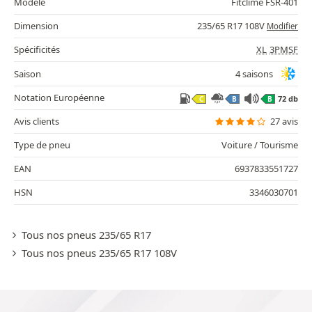
Modèle
Fitclime FSR-401
Dimension
235/65 R17 108V
Modifier
Spécificités
XL
3PMSF
Saison
4 saisons
Notation Européenne
72 db
C
B
B
Avis clients
27 avis
Type de pneu
Voiture / Tourisme
EAN
6937833551727
HSN
3346030701
Tous nos pneus 235/65 R17
Tous nos pneus 235/65 R17 108V