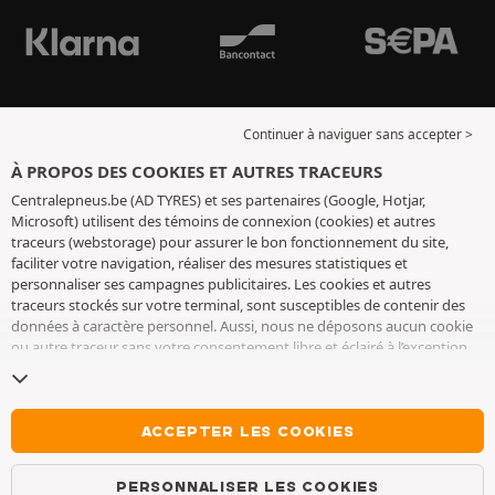
Continuer à naviguer sans accepter >
À PROPOS DES COOKIES ET AUTRES TRACEURS
Centralepneus.be (AD TYRES) et ses partenaires (Google, Hotjar,
Microsoft) utilisent des témoins de connexion (cookies) et autres
traceurs (webstorage) pour assurer le bon fonctionnement du site,
faciliter votre navigation, réaliser des mesures statistiques et
personnaliser ses campagnes publicitaires. Les cookies et autres
traceurs stockés sur votre terminal, sont susceptibles de contenir des
données à caractère personnel. Aussi, nous ne déposons aucun cookie
ou autre traceur sans votre consentement libre et éclairé à l’exception
de ceux indispensables pour le fonctionnement du site. Nous
conservons votre choix pendant 6 mois. Vous pouvez retirer votre
consentement à tout moment en vous rendant sur la
page cookies et
autres traceurs
. Vous pouvez choisir de continuer à naviguer sans
ACCEPTER LES COOKIES
accepter le dépôt de cookies ou autres traceurs. Le refus ne fait pas
obstacle à l’accès aux services AD TYRES. Pour plus d’informations, nous
PERSONNALISER LES COOKIES
vous invitons à consulter
la page cookies et autres traceurs
.