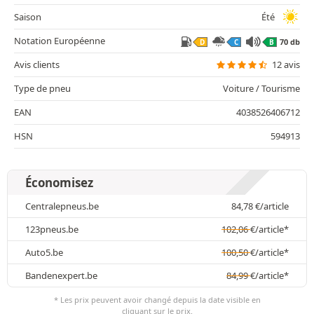
Saison
Été
Notation Européenne
70 db
D
C
B
Avis clients
12 avis
Type de pneu
Voiture / Tourisme
EAN
4038526406712
HSN
594913
Économisez
Centralepneus.be
84,78
€
/article
123pneus.be
102,06
€
/article*
Auto5.be
100,50
€
/article*
Bandenexpert.be
84,99
€
/article*
* Les prix peuvent avoir changé depuis la date visible en
cliquant sur le prix.