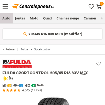
Auto
Jantes
Moto
Quad
Chaînes neige
Camion
Ag
205/45 R16 83V MFS (modifier)
Retour
Fulda
Sportcontrol
FULDA SPORTCONTROL
205/45 R16 83V
MFS
Été
70 db
D
C
B
4.5/5
(12 avis)