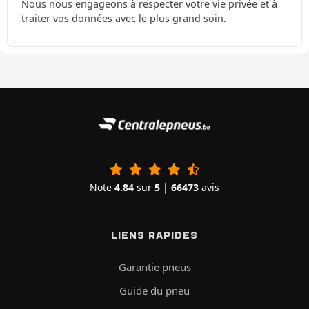
Nous nous engageons à respecter votre vie privée et à
traiter vos données avec le plus grand soin.
Note
4.84
sur
5
|
66473
avis
LIENS RAPIDES
Garantie pneus
Guide du pneu