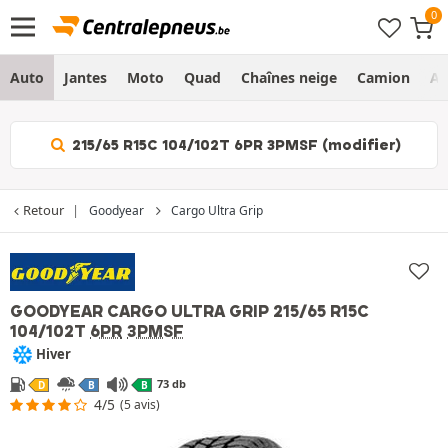
Auto
Jantes
Moto
Quad
Chaînes neige
Camion
Ag
215/65 R15C 104/102T 6PR 3PMSF (modifier)
Retour
Goodyear
Cargo Ultra Grip
GOODYEAR CARGO ULTRA GRIP
215/65 R15C
104/102T
6PR
3PMSF
Hiver
73 db
D
B
B
4/5
(5 avis)