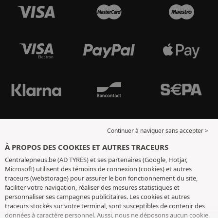
Continuer à naviguer sans accepter >
À PROPOS DES COOKIES ET AUTRES TRACEURS
Centralepneus.be (AD TYRES) et ses partenaires (Google, Hotjar,
Microsoft) utilisent des témoins de connexion (cookies) et autres
traceurs (webstorage) pour assurer le bon fonctionnement du site,
faciliter votre navigation, réaliser des mesures statistiques et
personnaliser ses campagnes publicitaires. Les cookies et autres
traceurs stockés sur votre terminal, sont susceptibles de contenir des
données à caractère personnel. Aussi, nous ne déposons aucun cookie