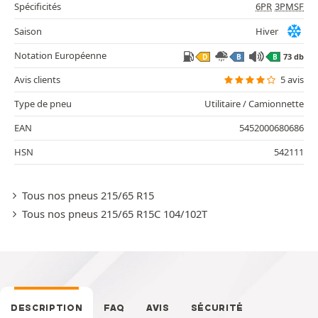
Spécificités
6PR
3PMSF
Saison
Hiver
Notation Européenne
73 db
D
B
B
Avis clients
5 avis
Type de pneu
Utilitaire / Camionnette
EAN
5452000680686
HSN
542111
Tous nos pneus 215/65 R15
Tous nos pneus 215/65 R15C 104/102T
DESCRIPTION
FAQ
AVIS
SÉCURITÉ