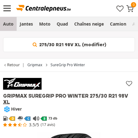
Auto
Jantes
Moto
Quad
Chaînes neige
Camion
Ag
275/30 R21 98V XL (modifier)
Retour
Gripmax
SureGrip Pro Winter
GRIPMAX SUREGRIP PRO WINTER
275/30 R21 98V
XL
Hiver
73 db
D
C
B
3.5/5
(17 avis)