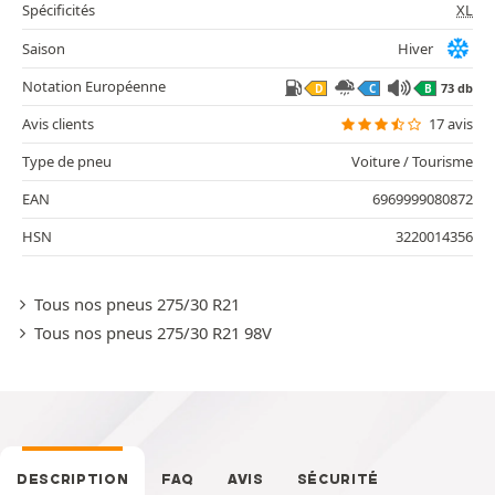
Spécificités
XL
Saison
Hiver
Notation Européenne
73 db
D
C
B
Avis clients
17 avis
Type de pneu
Voiture / Tourisme
EAN
6969999080872
HSN
3220014356
Tous nos pneus 275/30 R21
Tous nos pneus 275/30 R21 98V
DESCRIPTION
FAQ
AVIS
SÉCURITÉ