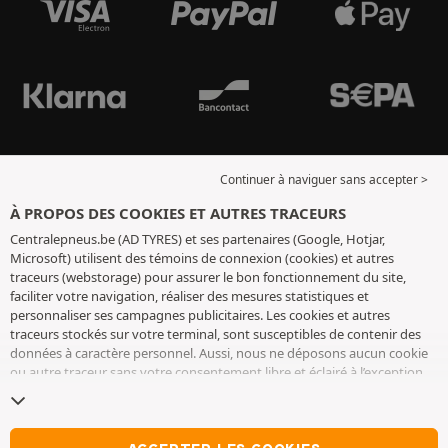
Continuer à naviguer sans accepter >
À PROPOS DES COOKIES ET AUTRES TRACEURS
Centralepneus.be (AD TYRES) et ses partenaires (Google, Hotjar,
Microsoft) utilisent des témoins de connexion (cookies) et autres
traceurs (webstorage) pour assurer le bon fonctionnement du site,
faciliter votre navigation, réaliser des mesures statistiques et
personnaliser ses campagnes publicitaires. Les cookies et autres
traceurs stockés sur votre terminal, sont susceptibles de contenir des
données à caractère personnel. Aussi, nous ne déposons aucun cookie
ou autre traceur sans votre consentement libre et éclairé à l’exception
de ceux indispensables pour le fonctionnement du site. Nous
conservons votre choix pendant 6 mois. Vous pouvez retirer votre
consentement à tout moment en vous rendant sur la
page cookies et