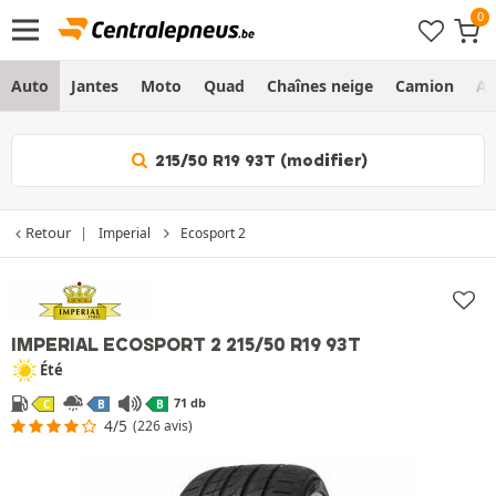
Auto
Jantes
Moto
Quad
Chaînes neige
Camion
Ag
215/50 R19 93T (modifier)
Retour
Imperial
Ecosport 2
IMPERIAL ECOSPORT 2
215/50 R19 93T
Été
71 db
C
B
B
4/5
(226 avis)