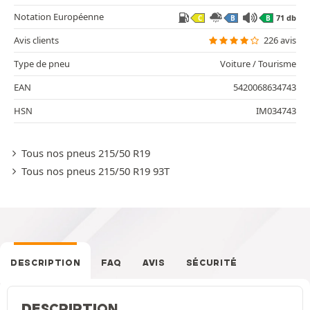
Notation Européenne
71 db
C
B
B
Avis clients
226 avis
Type de pneu
Voiture / Tourisme
EAN
5420068634743
HSN
IM034743
Tous nos pneus 215/50 R19
Tous nos pneus 215/50 R19 93T
DESCRIPTION
FAQ
AVIS
SÉCURITÉ
DESCRIPTION