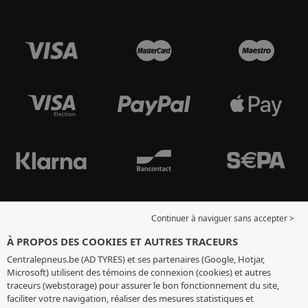
Continuer à naviguer sans accepter >
À PROPOS DES COOKIES ET AUTRES TRACEURS
Centralepneus.be (AD TYRES) et ses partenaires (Google, Hotjar,
Microsoft) utilisent des témoins de connexion (cookies) et autres
traceurs (webstorage) pour assurer le bon fonctionnement du site,
faciliter votre navigation, réaliser des mesures statistiques et