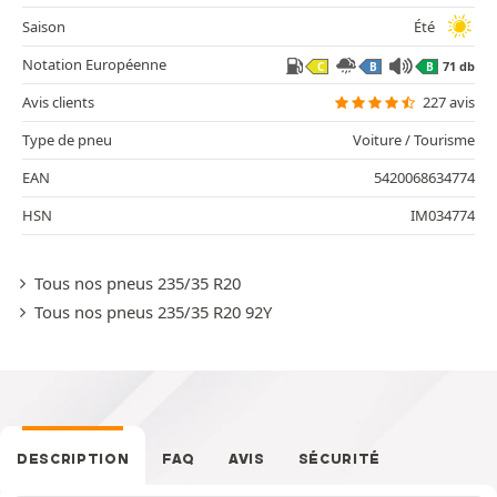
Saison
Été
Notation Européenne
71 db
C
B
B
Avis clients
227 avis
Type de pneu
Voiture / Tourisme
EAN
5420068634774
HSN
IM034774
Tous nos pneus 235/35 R20
Tous nos pneus 235/35 R20 92Y
DESCRIPTION
FAQ
AVIS
SÉCURITÉ