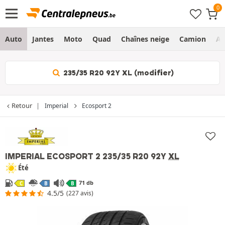
Auto
Jantes
Moto
Quad
Chaînes neige
Camion
Ag
235/35 R20 92Y XL (modifier)
Retour
Imperial
Ecosport 2
IMPERIAL ECOSPORT 2
235/35 R20 92Y
XL
Été
71 db
C
B
B
4.5/5
(227 avis)