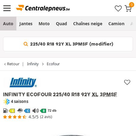
Auto
Jantes
Moto
Quad
Chaînes neige
Camion
Ag
225/40 R18 92Y XL 3PMSF (modifier)
Retour
Infinity
Ecofour
INFINITY ECOFOUR
225/40 R18 92Y
XL
3PMSF
4 saisons
72 db
C
C
B
4.5/5
(2 avis)