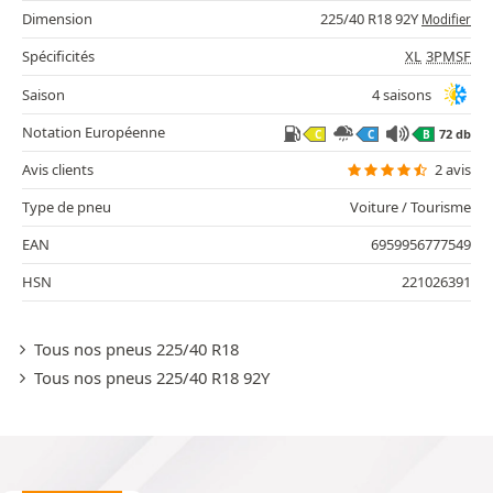
Dimension
225/40 R18 92Y
Modifier
Spécificités
XL
3PMSF
Saison
4 saisons
Notation Européenne
72 db
C
C
B
Avis clients
2 avis
Type de pneu
Voiture / Tourisme
EAN
6959956777549
HSN
221026391
Tous nos pneus 225/40 R18
Tous nos pneus 225/40 R18 92Y