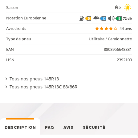
Saison
Été
Notation Européenne
72 db
D
C
B
Avis clients
44 avis
Type de pneu
Utilitaire / Camionnette
EAN
8808956648831
HSN
2392103
Tous nos pneus 145R13
Tous nos pneus 145R13C 88/86R
DESCRIPTION
FAQ
AVIS
SÉCURITÉ