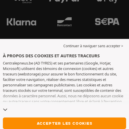
Continuer à naviguer sans accepter >
À PROPOS DES COOKIES ET AUTRES TRACEURS
Centralepneus.be (AD TYRES) et ses partenaires (Google, Hotjar,
Microsoft) utilisent des témoins de connexion (cookies) et autres
traceurs (webstorage) pour assurer le bon fonctionnement du site,
faciliter votre navigation, réaliser des mesures statistiques et
personnaliser ses campagnes publicitaires. Les cookies et autres
traceurs stockés sur votre terminal, sont susceptibles de contenir des
données à caractère personnel. Aussi, nous ne déposons aucun cookie
ou autre traceur sans votre consentement libre et éclairé à l’exception
de ceux indispensables pour le fonctionnement du site. Nous
conservons votre choix pendant 6 mois. Vous pouvez retirer votre
consentement à tout moment en vous rendant sur la
page cookies et
autres traceurs
. Vous pouvez choisir de continuer à naviguer sans
ACCEPTER LES COOKIES
accepter le dépôt de cookies ou autres traceurs. Le refus ne fait pas