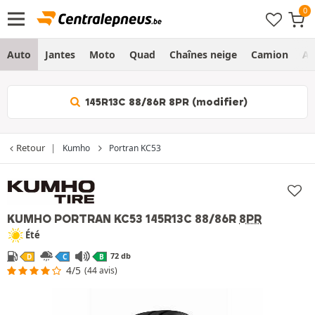
Auto
Jantes
Moto
Quad
Chaînes neige
Camion
Ag
145R13C 88/86R 8PR (modifier)
Retour
Kumho
Portran KC53
KUMHO PORTRAN KC53
145R13C 88/86R
8PR
Été
72 db
D
C
B
4/5
(44 avis)