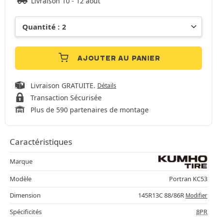
Livraison 10 - 12 août
AJOUTER AU PANIER
Livraison GRATUITE.
Détails
Transaction Sécurisée
Plus de 590 partenaires de montage
Caractéristiques
Marque
Modèle
Portran KC53
Dimension
145R13C 88/86R
Modifier
Spécificités
8PR