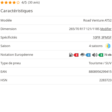
4/5
(30 avis)
Caractéristiques
Modèle
Road Venture AT52
Dimension
265/70 R17 121/118S
Modifier
Spécificités
10PR
3PMSF
Saison
4 saisons
Notation Européenne
73 db
E
C
B
Type de pneu
Tourisme / SUV
EAN
8808956299415
HSN
2283723