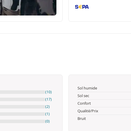
Sol humide
(10)
Sol sec
(17)
Confort
(2)
Qualité/Prix
(1)
Bruit
(0)