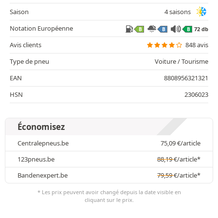
Saison
4 saisons
Notation Européenne
72 db
B
B
B
Avis clients
848 avis
Type de pneu
Voiture / Tourisme
EAN
8808956321321
HSN
2306023
Économisez
Centralepneus.be
75,09
€
/article
123pneus.be
88,19
€
/article*
Bandenexpert.be
79,59
€
/article*
* Les prix peuvent avoir changé depuis la date visible en
cliquant sur le prix.