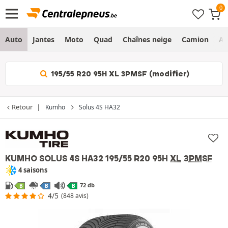
Auto
Jantes
Moto
Quad
Chaînes neige
Camion
Ag
195/55 R20 95H XL 3PMSF (modifier)
Retour
Kumho
Solus 4S HA32
KUMHO SOLUS 4S HA32
195/55 R20 95H
XL
3PMSF
4 saisons
72 db
B
B
B
4/5
(848 avis)