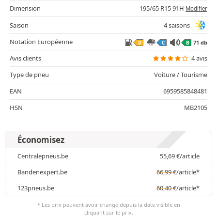
Dimension
195/65 R15 91H
Modifier
Saison
4 saisons
Notation Européenne
71 db
D
C
B
Avis clients
4 avis
Type de pneu
Voiture / Tourisme
EAN
6959585848481
HSN
MB2105
Économisez
Centralepneus.be
55,69
€
/article
Bandenexpert.be
66,99
€
/article*
123pneus.be
60,40
€
/article*
* Les prix peuvent avoir changé depuis la date visible en
cliquant sur le prix.