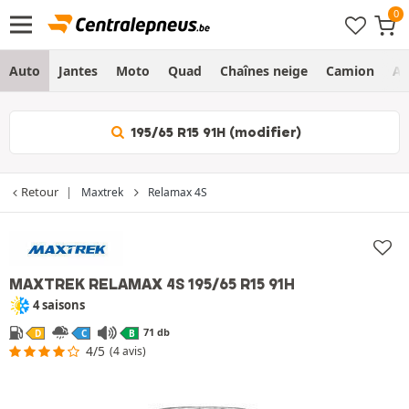
Auto
Jantes
Moto
Quad
Chaînes neige
Camion
Ag
195/65 R15 91H (modifier)
Retour
Maxtrek
Relamax 4S
MAXTREK RELAMAX 4S
195/65 R15 91H
4 saisons
71 db
D
C
B
4/5
(4 avis)