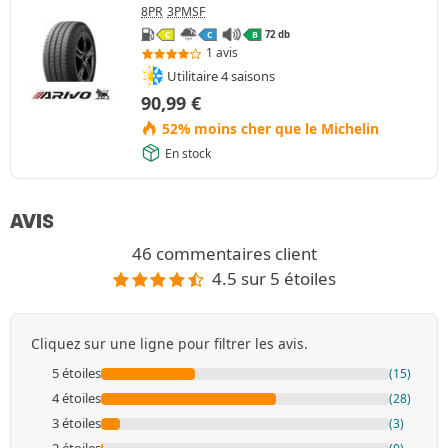
8PR
3PMSF
72 db
C
C
B
1 avis
Utilitaire 4 saisons
90,99
€
52% moins cher que le Michelin
En stock
AVIS
46 commentaires client
4.5 sur 5 étoiles
Cliquez sur une ligne pour filtrer les avis.
5 étoiles
(15)
4 étoiles
(28)
3 étoiles
(3)