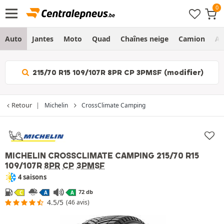
Auto
Jantes
Moto
Quad
Chaînes neige
Camion
Ag
215/70 R15 109/107R 8PR CP 3PMSF (modifier)
Retour
Michelin
CrossClimate Camping
MICHELIN CROSSCLIMATE CAMPING
215/70 R15
109/107R
8PR
CP
3PMSF
4 saisons
72 db
C
A
A
4.5/5
(46 avis)