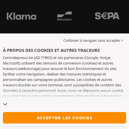
Continuer à naviguer sans accepter >
À PROPOS DES COOKIES ET AUTRES TRACEURS
Centralepneus.be (AD TYRES) et ses partenaires (Google, Hotjar,
Microsoft) utilisent des témoins de connexion (cookies) et autres
traceurs (webstorage) pour assurer le bon fonctionnement du site,
faciliter votre navigation, réaliser des mesures statistiques et
personnaliser ses campagnes publicitaires. Les cookies et autres
traceurs stockés sur votre terminal, sont susceptibles de contenir des
données à caractère personnel. Aussi, nous ne déposons aucun cookie
ou autre traceur sans votre consentement libre et éclairé à l’exception
de ceux indispensables pour le fonctionnement du site. Nous
conservons votre choix pendant 6 mois. Vous pouvez retirer votre
consentement à tout moment en vous rendant sur la
page cookies et
autres traceurs
. Vous pouvez choisir de continuer à naviguer sans
ACCEPTER LES COOKIES
accepter le dépôt de cookies ou autres traceurs. Le refus ne fait pas
obstacle à l’accès aux services AD TYRES. Pour plus d’informations, nous