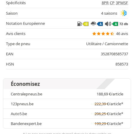
Spécificités
8PR
CP
3PMSF
Saison
4 saisons
Notation Européenne
72 db
C
A
A
Avis clients
46 avis
Type de pneu
Utilitaire / Camionnette
EAN
3528708585737
HSN
858573
Économisez
Centralepneus.be
188,69
€
/article
123pneus.be
222,39
€
/article*
Auto5.be
206,25
€
/article*
Bandenexpert.be
199,29
€
/article*
* Les prix peuvent avoir changé depuis la date visible en