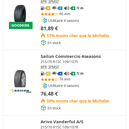
8PR
3PMSF
72 db
D
C
B
66 avis
Utilitaire 4 saisons
81,89
€
57% moins cher que le Michelin
En stock
Sailun Commercio 4seasons
215/70 R15C 109/107S
8PR
3PMSF
72 db
C
A
B
76 avis
Utilitaire 4 saisons
76,48
€
59% moins cher que le Michelin
En stock
Arivo Vanderful A/S
215/70 R15C 109/107R