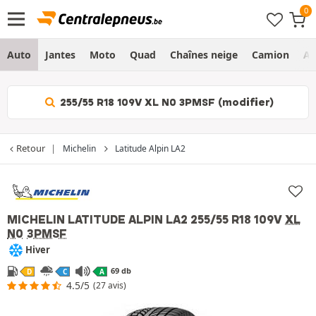
Auto
Jantes
Moto
Quad
Chaînes neige
Camion
Ag
255/55 R18 109V XL N0 3PMSF (modifier)
Retour
Michelin
Latitude Alpin LA2
MICHELIN LATITUDE ALPIN LA2
255/55 R18 109V
XL
N0
3PMSF
Hiver
69 db
D
C
A
4.5/5
(27 avis)