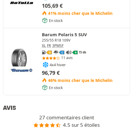
105,69
€
41% moins cher que le Michelin
En stock
Barum Polaris 5 SUV
255/55 R18 109V
XL
FR
3PMSF
73 db
D
C
B
11 avis
4x4 hiver
96,79
€
46% moins cher que le Michelin
En stock
AVIS
27 commentaires client
4.5 sur 5 étoiles