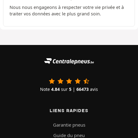
Nous nous engageons à respecter votre vie privée et à
traiter vos données avec le plus grand soin.
Note
4.84
sur
5
|
66473
avis
LIENS RAPIDES
Garantie pneus
Guide du pneu