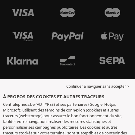
Continuer à naviguer sans accepter >
À PROPOS DES COOKIES ET AUTRES TRACEURS
Centralepneus.be (AD TYRES) et ses partenaires (Google, Hotjar,
Microsoft) utilisent des témoins de connexion (cookies) et autres
traceurs (webstorage) pour assurer le bon fonctionnement du site,
faciliter votre navigation, réaliser des mesures statistiques et
personnaliser ses campagnes publicitaires. Les cookies et autres
traceurs stockés sur votre terminal, sont susceptibles de contenir des