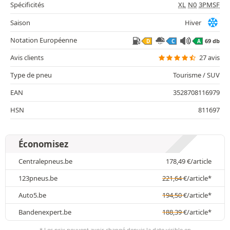
Spécificités
XL
N0
3PMSF
Saison
Hiver
Notation Européenne
69 db
D
C
A
Avis clients
27 avis
Type de pneu
Tourisme / SUV
EAN
3528708116979
HSN
811697
Économisez
Centralepneus.be
178,49
€
/article
123pneus.be
221,64
€
/article*
Auto5.be
194,50
€
/article*
Bandenexpert.be
188,39
€
/article*
* Les prix peuvent avoir changé depuis la date visible en