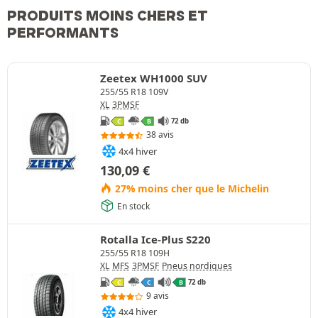
PRODUITS MOINS CHERS ET
PERFORMANTS
Zeetex WH1000 SUV
255/55 R18 109V
XL
3PMSF
72 db
C
B
38 avis
4x4 hiver
130,09
€
27% moins cher que le Michelin
En stock
Rotalla Ice-Plus S220
255/55 R18 109H
XL
MFS
3PMSF
Pneus nordiques
72 db
C
C
B
9 avis
4x4 hiver