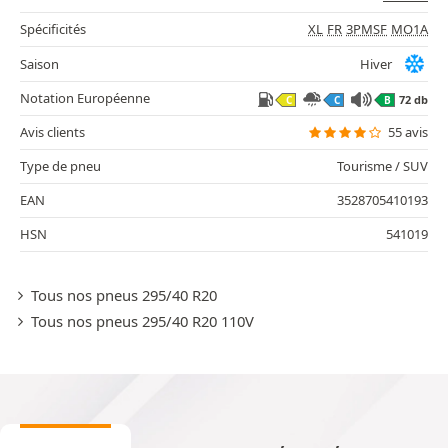
Spécificités
XL
FR
3PMSF
MO1A
Saison
Hiver
Notation Européenne
72 db
C
C
B
Avis clients
55 avis
Type de pneu
Tourisme / SUV
EAN
3528705410193
HSN
541019
Tous nos pneus 295/40 R20
Tous nos pneus 295/40 R20 110V