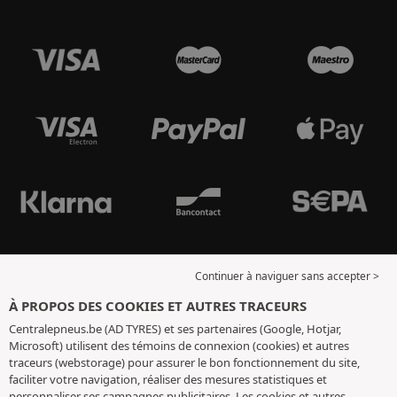
Continuer à naviguer sans accepter >
À PROPOS DES COOKIES ET AUTRES TRACEURS
Centralepneus.be (AD TYRES) et ses partenaires (Google, Hotjar,
Microsoft) utilisent des témoins de connexion (cookies) et autres
traceurs (webstorage) pour assurer le bon fonctionnement du site,
faciliter votre navigation, réaliser des mesures statistiques et
personnaliser ses campagnes publicitaires. Les cookies et autres