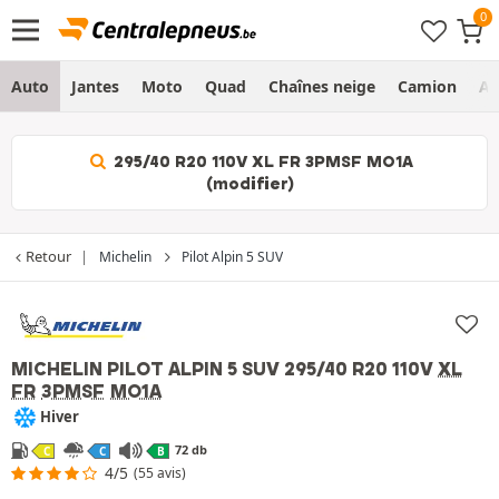
Auto
Jantes
Moto
Quad
Chaînes neige
Camion
Ag
295/40 R20 110V XL FR 3PMSF MO1A
(modifier)
Retour
Michelin
Pilot Alpin 5 SUV
MICHELIN PILOT ALPIN 5 SUV
295/40 R20 110V
XL
FR
3PMSF
MO1A
Hiver
72 db
C
C
B
4/5
(55 avis)