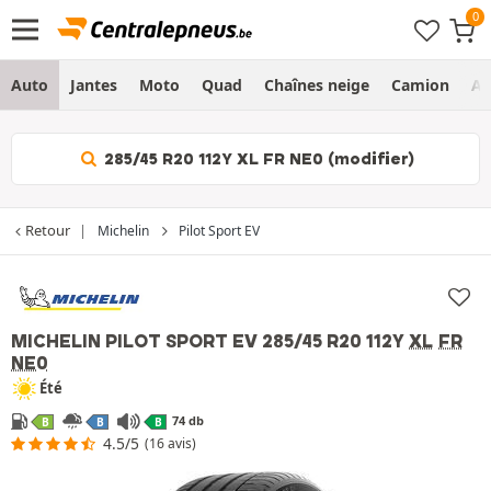
Auto
Jantes
Moto
Quad
Chaînes neige
Camion
Ag
285/45 R20 112Y XL FR NE0 (modifier)
Retour
Michelin
Pilot Sport EV
MICHELIN PILOT SPORT EV
285/45 R20 112Y
XL
FR
NE0
Été
74 db
B
B
B
4.5/5
(16 avis)