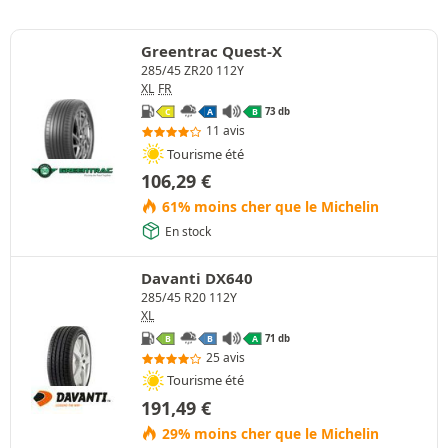
Greentrac Quest-X
285/45 ZR20 112Y
XL
FR
73 db
C
A
B
11 avis
Tourisme été
106,29
€
61% moins cher que le Michelin
En stock
Davanti DX640
285/45 R20 112Y
XL
71 db
B
B
A
25 avis
Tourisme été
191,49
€
29% moins cher que le Michelin