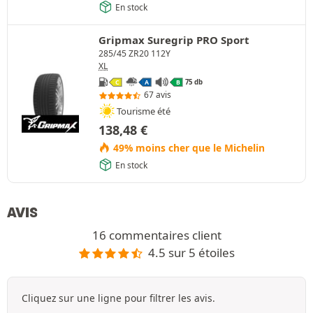
En stock
Gripmax Suregrip PRO Sport
285/45 ZR20 112Y
XL
75 db
C
A
B
67 avis
Tourisme été
138,48
€
49% moins cher que le Michelin
En stock
AVIS
16 commentaires client
4.5 sur 5 étoiles
Cliquez sur une ligne pour filtrer les avis.