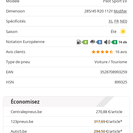
Modèle
Pilot Sport EV
Dimension
285/45 R20 112Y
Modifier
Spécificités
XL
FR
NE0
Saison
Été
Notation Européenne
74 db
B
B
B
Avis clients
16 avis
Type de pneu
Voiture / Tourisme
EAN
3528708993259
HSN
899325
Économisez
Centralepneus.be
270,88
€
/article
123pneus.be
317,69
€
/article*
Auto5.be
294,50
€
/article*