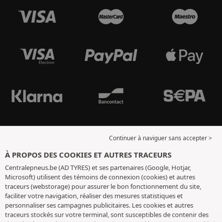
Continuer à naviguer sans accepter >
À PROPOS DES COOKIES ET AUTRES TRACEURS
Centralepneus.be (AD TYRES) et ses partenaires (Google, Hotjar,
Microsoft) utilisent des témoins de connexion (cookies) et autres
traceurs (webstorage) pour assurer le bon fonctionnement du site,
faciliter votre navigation, réaliser des mesures statistiques et
personnaliser ses campagnes publicitaires. Les cookies et autres
traceurs stockés sur votre terminal, sont susceptibles de contenir des