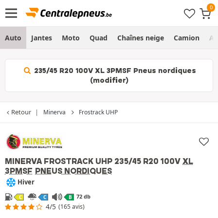
Auto
Jantes
Moto
Quad
Chaînes neige
Camion
Ag
235/45 R20 100V XL 3PMSF Pneus nordiques
(modifier)
Retour
Minerva
Frostrack UHP
MINERVA FROSTRACK UHP
235/45 R20 100V
XL
3PMSF
PNEUS NORDIQUES
Hiver
72 db
C
C
B
4/5
(165 avis)