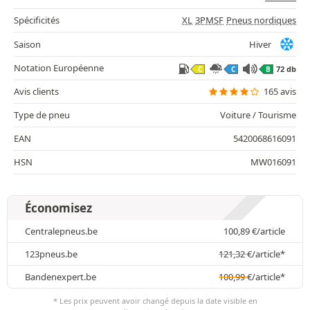
Spécificités
XL
3PMSF
Pneus nordiques
Saison
Hiver
Notation Européenne
72 db
C
C
B
Avis clients
165 avis
Type de pneu
Voiture / Tourisme
EAN
5420068616091
HSN
MW016091
Économisez
Centralepneus.be
100,89
€
/article
123pneus.be
121,32
€
/article*
Bandenexpert.be
100,99
€
/article*
* Les prix peuvent avoir changé depuis la date visible en