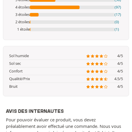
4 étoiles
(97)
3 étoiles
(17)
2 étoiles
(0)
1 étoile
(1)
Sol humide
4/5
Sol sec
4/5
Confort
4/5
Qualité/Prix
4.5/5
Bruit
4/5
AVIS DES INTERNAUTES
Pour pouvoir évaluer ce produit, vous devez
préalablement avoir effectué une commande. Nous vous