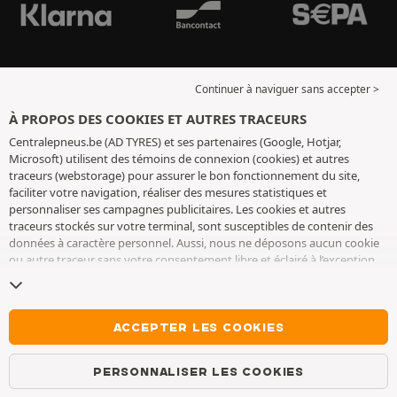
Continuer à naviguer sans accepter >
À PROPOS DES COOKIES ET AUTRES TRACEURS
Centralepneus.be (AD TYRES) et ses partenaires (Google, Hotjar,
Microsoft) utilisent des témoins de connexion (cookies) et autres
traceurs (webstorage) pour assurer le bon fonctionnement du site,
faciliter votre navigation, réaliser des mesures statistiques et
personnaliser ses campagnes publicitaires. Les cookies et autres
traceurs stockés sur votre terminal, sont susceptibles de contenir des
données à caractère personnel. Aussi, nous ne déposons aucun cookie
ou autre traceur sans votre consentement libre et éclairé à l’exception
de ceux indispensables pour le fonctionnement du site. Nous
conservons votre choix pendant 6 mois. Vous pouvez retirer votre
consentement à tout moment en vous rendant sur la
page cookies et
autres traceurs
. Vous pouvez choisir de continuer à naviguer sans
ACCEPTER LES COOKIES
accepter le dépôt de cookies ou autres traceurs. Le refus ne fait pas
obstacle à l’accès aux services AD TYRES. Pour plus d’informations, nous
PERSONNALISER LES COOKIES
vous invitons à consulter
la page cookies et autres traceurs
.