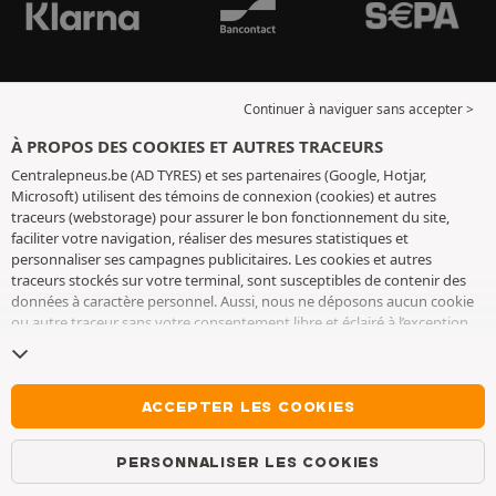
Continuer à naviguer sans accepter >
À PROPOS DES COOKIES ET AUTRES TRACEURS
Centralepneus.be (AD TYRES) et ses partenaires (Google, Hotjar,
Microsoft) utilisent des témoins de connexion (cookies) et autres
traceurs (webstorage) pour assurer le bon fonctionnement du site,
faciliter votre navigation, réaliser des mesures statistiques et
personnaliser ses campagnes publicitaires. Les cookies et autres
traceurs stockés sur votre terminal, sont susceptibles de contenir des
données à caractère personnel. Aussi, nous ne déposons aucun cookie
ou autre traceur sans votre consentement libre et éclairé à l’exception
de ceux indispensables pour le fonctionnement du site. Nous
conservons votre choix pendant 6 mois. Vous pouvez retirer votre
consentement à tout moment en vous rendant sur la
page cookies et
autres traceurs
. Vous pouvez choisir de continuer à naviguer sans
ACCEPTER LES COOKIES
accepter le dépôt de cookies ou autres traceurs. Le refus ne fait pas
obstacle à l’accès aux services AD TYRES. Pour plus d’informations, nous
PERSONNALISER LES COOKIES
vous invitons à consulter
la page cookies et autres traceurs
.